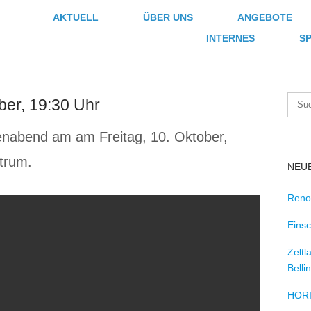
AKTUELL
ÜBER UNS
ANGEBOTE
INTERNES
S
ber, 19:30 Uhr
enabend am am Freitag, 10. Oktober,
trum.
NEU
Reno
Einsc
Zeltl
Bellin
HORI