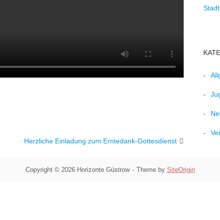
Stadt
KAT
Al
Ju
Ne
Ve
Herzliche Einladung zum Erntedank-Gottesdienst
Copyright © 2026 Horizonte Güstrow
Theme by
SiteOrigin