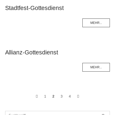
Stadtfest-Gottesdienst
MEHR...
Allianz-Gottesdienst
MEHR...
Beitragsnavigation
1
2
3
4